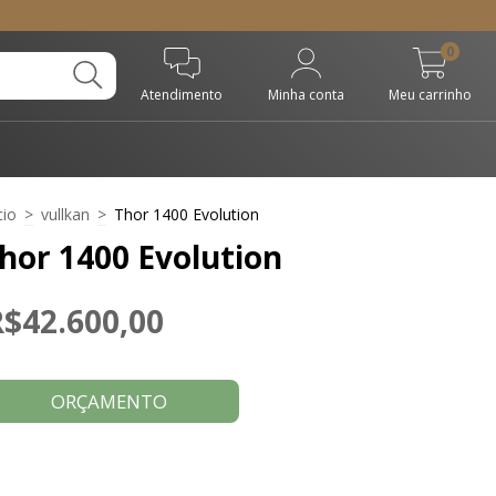
0
Atendimento
Minha conta
Meu carrinho
cio
>
vullkan
>
Thor 1400 Evolution
hor 1400 Evolution
$42.600,00
ORÇAMENTO