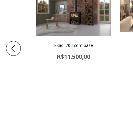
Skadi 700 com base
R$11.500,00
4 metros Preto
00